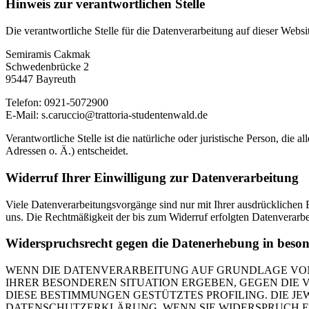
Hinweis zur verantwortlichen Stelle
Die verantwortliche Stelle für die Datenverarbeitung auf dieser Websit
Semiramis Cakmak
Schwedenbrücke 2
95447 Bayreuth
Telefon: 0921-5072900
E-Mail: s.caruccio@trattoria-studentenwald.de
Verantwortliche Stelle ist die natürliche oder juristische Person, d
Adressen o. Ä.) entscheidet.
Widerruf Ihrer Einwilligung zur Datenverarbeitung
Viele Datenverarbeitungsvorgänge sind nur mit Ihrer ausdrücklichen Ei
uns. Die Rechtmäßigkeit der bis zum Widerruf erfolgten Datenverarbe
Widerspruchsrecht gegen die Datenerhebung in beso
WENN DIE DATENVERARBEITUNG AUF GRUNDLAGE VON ART
IHRER BESONDEREN SITUATION ERGEBEN, GEGEN DIE 
DIESE BESTIMMUNGEN GESTÜTZTES PROFILING. DIE J
DATENSCHUTZERKLÄRUNG. WENN SIE WIDERSPRUCH EI