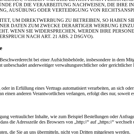
DE FÜR DIE VERARBEITUNG NACHWEISEN, DIE IHRE IN
G, AUSÜBUNG ODER VERTEIDIGUNG VON RECHTSANSPRÜC
T, UM DIREKTWERBUNG ZU BETREIBEN, SO HABEN SIE
ER DATEN ZUM ZWECKE DERARTIGER WERBUNG EINZULEG
EHT. WENN SIE WIDERSPRECHEN, WERDEN IHRE PERSO
PRUCH NACH ART. 21 ABS. 2 DSGVO).
e
schwerderecht bei einer Aufsichtsbehörde, insbesondere in dem Mitgli
 unbeschadet anderweitiger verwaltungsrechtlicher oder gerichtlicher 
oder in Erfüllung eines Vertrags automatisiert verarbeiten, an sich od
n einen anderen Verantwortlichen verlangen, erfolgt dies nur, soweit e
ung vertraulicher Inhalte, wie zum Beispiel Bestellungen oder Anfrage
dass die Adresszeile des Browsers von „http://“ auf „https://“ wechsel
en, die Sie an uns übermitteln, nicht von Dritten mitgelesen werden.