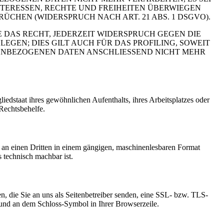
TERESSEN, RECHTE UND FREIHEITEN ÜBERWIEGEN
HEN (WIDERSPRUCH NACH ART. 21 ABS. 1 DSGVO).
 DAS RECHT, JEDERZEIT WIDERSPRUCH GEGEN DIE
EN; DIES GILT AUCH FÜR DAS PROFILING, SOWEIT
NENBEZOGENEN DATEN ANSCHLIESSEND NICHT MEHR
edstaat ihres gewöhnlichen Aufenthalts, ihres Arbeitsplatzes oder
Rechtsbehelfe.
er an einen Dritten in einem gängigen, maschinenlesbaren Format
s technisch machbar ist.
n, die Sie an uns als Seitenbetreiber senden, eine SSL- bzw. TLS-
t und an dem Schloss-Symbol in Ihrer Browserzeile.