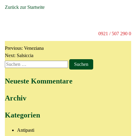
Zurück zur Startseite
4 Formaggi
0921 / 507 290 0
mit Mozzarella, Schafskäse, Gorgonzola und Parmesan
Previous:
Veneziana
Next:
Salsiccia
Neueste Kommentare
Archiv
Kategorien
Antipasti