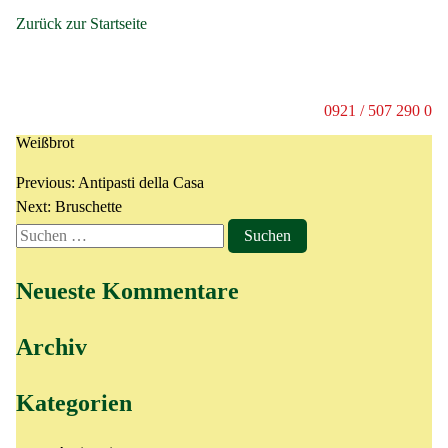
Zurück zur Startseite
Carpaccio di Manzo
0921 / 507 290 0
Dünnes Rindercarpaccio in Marinade mit Parmesan, Rucola und
Weißbrot
Previous:
Antipasti della Casa
Next:
Bruschette
Neueste Kommentare
Archiv
Kategorien