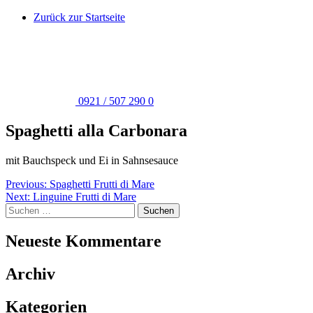
Skip
Zurück zur Startseite
to
content
0921 / 507 290 0
Spaghetti alla Carbonara
mit Bauchspeck und Ei in Sahnsesauce
Beitragsnavigation
Previous:
Spaghetti Frutti di Mare
Next:
Linguine Frutti di Mare
Suchen
nach:
Neueste Kommentare
Archiv
Kategorien